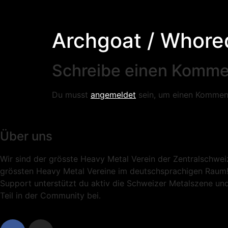
Archgoat / Whore
Schreibe einen Komme
Du musst
angemeldet
sein, um einen Kommen
Über uns
Wir sind der grösste Heavy Metal Verein der Zentralschwei
grössten Heavy Metal Vereine im deutschsprachigen Raum
Support unterstützt du aktiv die Schweizer Metalszene und
Teil in der Community bei.