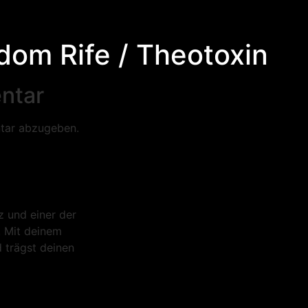
dom Rife / Theotoxin
ntar
tar abzugeben.
z und einer der
! Mit deinem
 trägst deinen