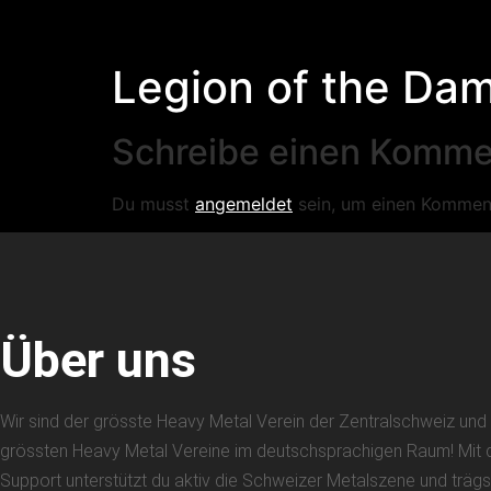
Legion of the Dam
Schreibe einen Komme
Du musst
angemeldet
sein, um einen Kommen
Über uns
Wir sind der grösste Heavy Metal Verein der Zentralschweiz und 
grössten Heavy Metal Vereine im deutschsprachigen Raum! Mit
Support unterstützt du aktiv die Schweizer Metalszene und trägs