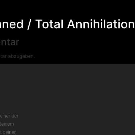
ned / Total Annihilatio
ntar
tar abzugeben.
einer der
 deinem
t deinen