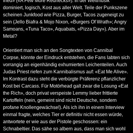
fried» («A Few More Rednecks»). In der Weltmusik
dominiert, logisch, Kost aus aller Welt. Teile der Punkszene
scheinen Junkfood wie Pizza, Burger, Tacos zugeneigt zu
sein (Jello Biafra & Mojo Nixon, «Burgers Of Wrath»; Angry
Samoans, «Tuna Taco», Aquabats, «Pizza Day»). Aber im
Metal?
Orientiert man sich an den Songtexten von Cannibal
Corpse, könnte der Eindruck entstehen, die Fans labten sich
vorrangig an eigenhändig exhumierten Leichenteilen. Auch
Judas Priest riefen zum Kannibalismus auf: «Eat Me Alive».
Im Kontrast dazu steht die verbürgte Präferenz pflanzlicher
Kost bei Carcass. Für Motörhead galt zwar die Losung «Eat
the Rich», doch privat verspeiste Lemmy lieber frittierte
Kartoffeln (nein, gemeint sind nicht Deutsche, sondern
profane Knollengewächse!). Als ich ihn in einem Interview
einmal fragte, welches Tier er definitiv nicht essen würde,
antwortete er wie aus der Pistole geschossen: ein
Schnabeltier. Das sähe so albern aus, dass man sich wohl